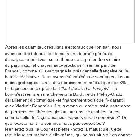
A
près les
calamiteux résultats électoraux que l'on sait, nous
avons eu droit depuis le 25 mai à une tournée générale
d'analyses répétitives, sur le thème de la prétendue victoire
du parti national chauvin auto-proclamé "Premier parti de
France", comme s'il avait gagné la présidentielle française ou la
bataille législative. Nous avons été imbibés de sondages plus ou
moins grotesques -ah le doux bruissement médiatique des 3%-.
Le tapiocesque ex-président
"tant désiré des français"
-ha
bon- s'est remis en marche
vers la Bordurie de Pleksy-Gladz
,
déraillement diplomatique -et financement politique ?- garanti,
avec Vladimir Depardieu. Nous avons eu droit aussi à notre dose
de pernicieuces théories glosant sur nos inexpiables fautes,
comme celle de
"rejeter les plus inquiets vers le populisme"
. De
quoi exactement ne sommes-nous pas coupables ?
N'en jetez plus, la Cour est pleine -notez la majuscule.
C
ette
république est malade d'elle-même, qui ne sait plus où en donner