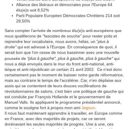
Alliance des libéraux et démocrates pour l'Europe 64
élu(e)s soit 8,52%
Parti Populaire Européen Démocrates-Chrétiens 214 soit
28,50%
Sans compter l'arrivée de nombreux élu(e)s anti-européens que
nous qualifierons de "fascistes de souche" pour rester polis et
reprendre leur vocabulaire, nous avons, hélas, un "
plus à
droite"
qui est adressé à l'Europe. E
n conséquence
de quoi, il
serait bon que l'on cesse de nous bassinner avec une nouvelle
"plus à gauche", plus à gauche, plus à gauche"
poussée de
qui
nous a déjà envoyés dans le mur du front anti-national, anti-
laïque et anti-
républicain un certain 21 avril 2002. Ce n'est donc
certainement pas le moment de baisser notre garde réformatrice,
mais au contraire le temps de l'accélérer. Car, n'en déplaise aux
assis qui se contentent de leurs douces vociférations de
révolutionnaires de salons, c'est bien une politique de gauche qui
est conduite par François Hollande et le gouvernement de
Manuel Valls. Ils appliquent le programme présidentiel annoncé,
comme le souligne fort à propos mon ami
Jegoun
.
Il
nous
faut maintenant apprendre à travailler, en Europe comme
en France, avec des majorités de projets, car ce seront
dorénavant les seules majorités de progrès. U
ne à une, ces